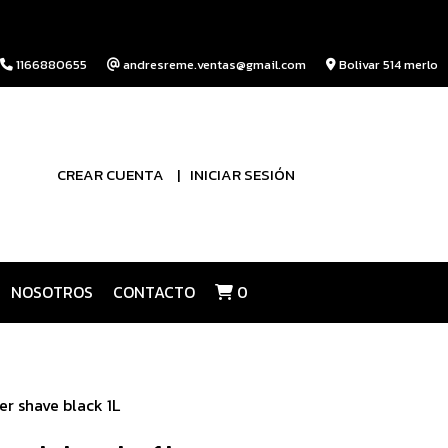
1166880655
andresreme.ventas@gmail.com
Bolivar 514 merlo
CREAR CUENTA
INICIAR SESIÓN
NOSOTROS
CONTACTO
0
er shave black 1L