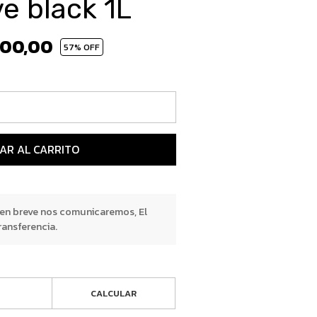
e black 1L
500,00
57
% OFF
AR AL CARRITO
 en breve nos comunicaremos, El
ransferencia.
CALCULAR