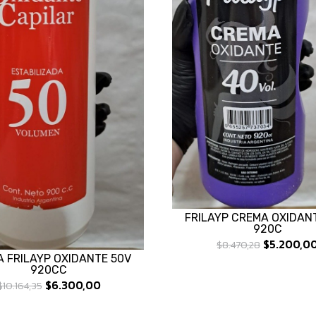
FRILAYP CREMA OXIDAN
920C
$5.200,0
$8.470,28
 FRILAYP OXIDANTE 50V
920CC
$6.300,00
$10.164,35