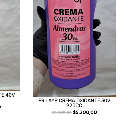
TE 40V
FRILAYP CREMA OXIDANTE 30V
920CC
0
$5.200,00
$7.905,65