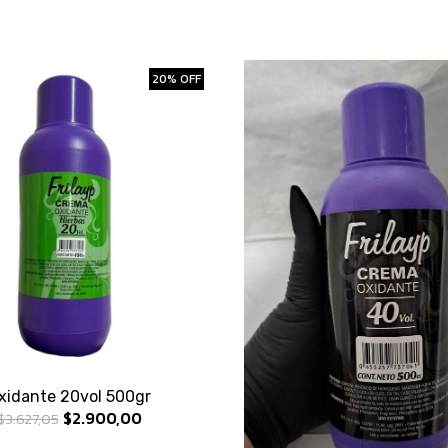
20% OFF
xidante 20vol 500gr
$2.900,00
$3.627,05