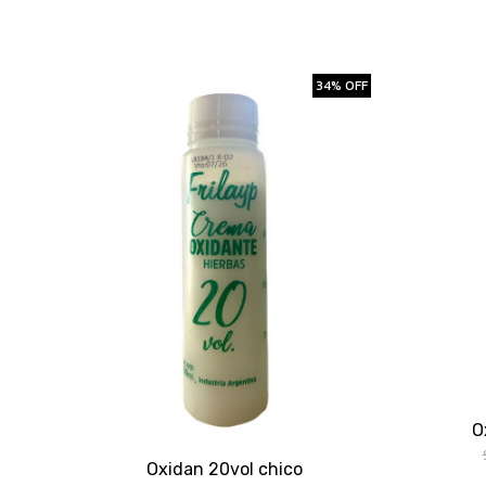
34% OFF
O
Oxidan 20vol chico