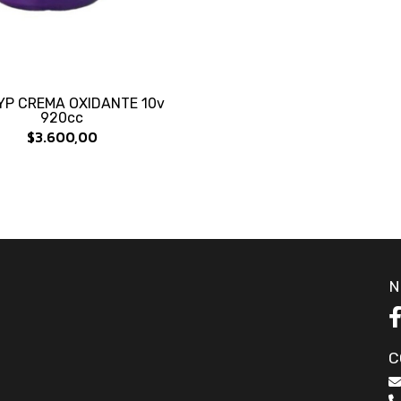
YP CREMA OXIDANTE 10v
920cc
$3.600,00
N
C