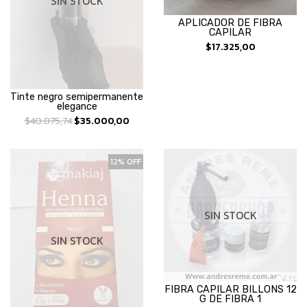
SIN STOCK
APLICADOR DE FIBRA
CAPILAR
$17.325,00
Tinte negro semipermanente
elegance
$40.875,74
$35.000,00
12% OFF
SIN STOCK
SIN STOCK
FIBRA CAPILAR BILLONS 12
G DE FIBRA 1