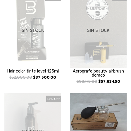
SIN STOCK
SIN STOCK
Hair color tinte level 125ml
Aerografo beauty airbrush
dorado
$52.000,00
$37.500,00
$98.175,00
$57.634,50
14% OFF