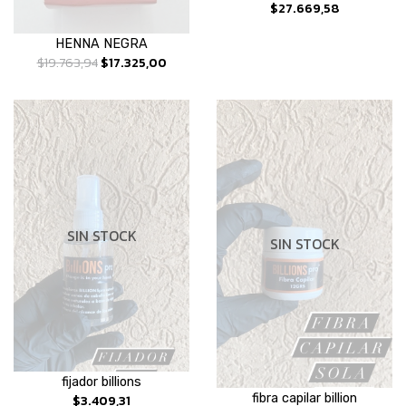
$27.669,58
HENNA NEGRA
$19.763,94
$17.325,00
SIN STOCK
SIN STOCK
fijador billions
$3.409,31
fibra capilar billion