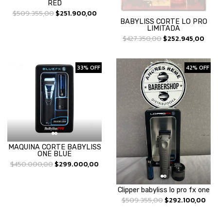
RED
$509.355,00
$251.900,00
BABYLISS CORTE LO PRO
LIMITADA
$427.350,00
$252.945,00
33% OFF
42% OFF
MAQUINA CORTE BABYLISS
ONE BLUE
$450.000,00
$299.000,00
Clipper babyliss lo pro fx one
$509.355,00
$292.100,00