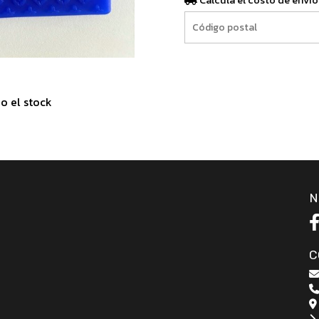
Calculá el costo de envío
o el stock
N
C