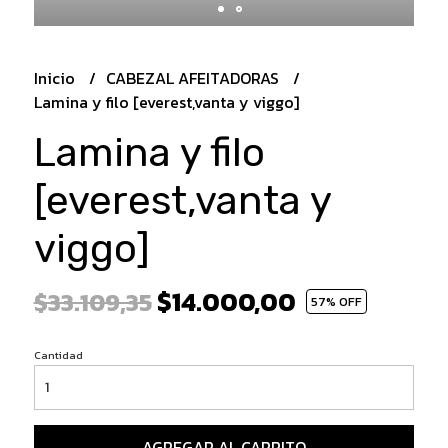
Inicio
CABEZAL AFEITADORAS
Lamina y filo [everest,vanta y viggo]
Lamina y filo
[everest,vanta y
viggo]
$14.000,00
$33.109,35
57
% OFF
Cantidad
AGREGAR AL CARRITO