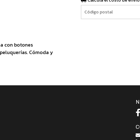
Calculá el costo de envío
na con botones
y peluquerías. Cómoda y
N
C