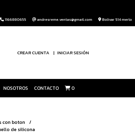
1166880655
andresreme.ventas@gmail.com
Bolivar 514 merlo
CREAR CUENTA
INICIAR SESIÓN
NOSOTROS
CONTACTO
0
s con boton
ello de silicona