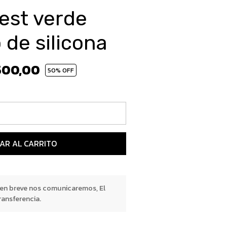
est verde
 de silicona
500,00
50
% OFF
AR AL CARRITO
 en breve nos comunicaremos, El
ransferencia.