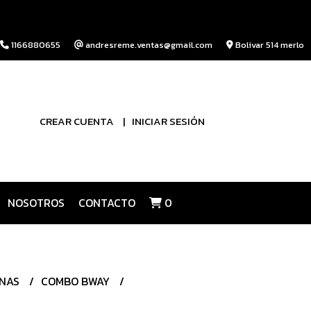
1166880655
andresreme.ventas@gmail.com
Bolivar 514 merlo
CREAR CUENTA
INICIAR SESIÓN
NOSOTROS
CONTACTO
0
INAS
COMBO BWAY