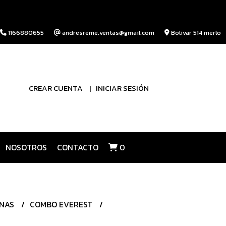
1166880655
andresreme.ventas@gmail.com
Bolivar 514 merlo
CREAR CUENTA
INICIAR SESIÓN
NOSOTROS
CONTACTO
0
INAS
COMBO EVEREST