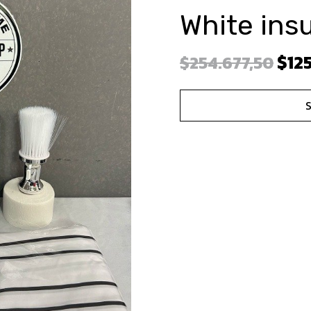
White ins
$12
$254.677,50