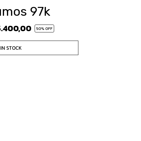
umos 97k
5.400,00
50
% OFF
SIN STOCK