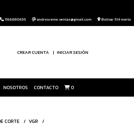
1166880655
andresreme.ventas@gmail.com
Bolivar 514 merlo
CREAR CUENTA
INICIAR SESIÓN
NOSOTROS
CONTACTO
0
DE CORTE
VGR