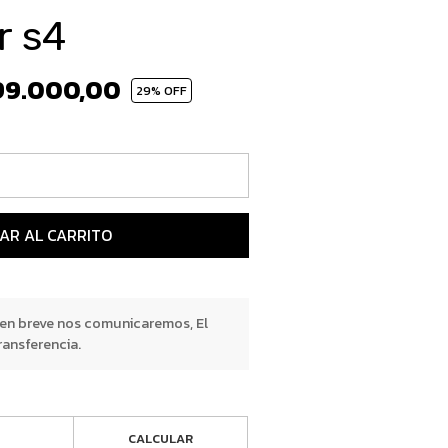
r s4
99.000,00
29
% OFF
AR AL CARRITO
 en breve nos comunicaremos, El
ransferencia.
CALCULAR