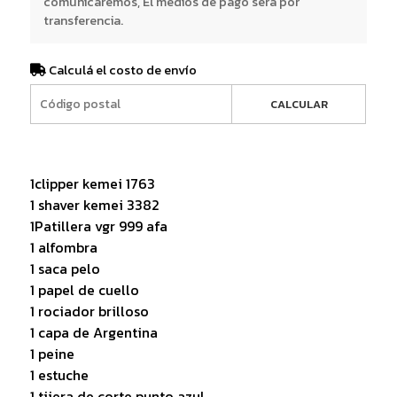
comunicaremos, El medios de pago será por
transferencia.
Calculá el costo de envío
CALCULAR
1clipper kemei 1763
1 shaver kemei 3382
1Patillera vgr 999 afa
1 alfombra
1 saca pelo
1 papel de cuello
1 rociador brilloso
1 capa de Argentina
1 peine
1 estuche
1 tijera de corte punto azul