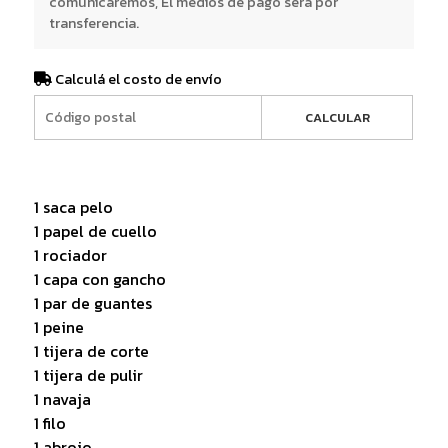
comunicaremos, El medios de pago será por
transferencia.
Calculá el costo de envío
CALCULAR
1 saca pelo
1 papel de cuello
1 rociador
1 capa con gancho
1 par de guantes
1 peine
1 tijera de corte
1 tijera de pulir
1 navaja
1 filo
1 abrojo