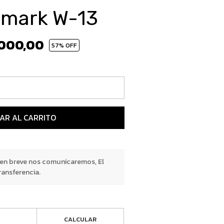
wmark W-13
.000,00
57
% OFF
AR AL CARRITO
 en breve nos comunicaremos, El
ransferencia.
CALCULAR