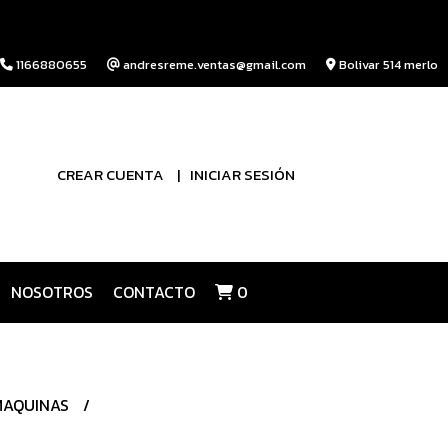
1166880655
andresreme.ventas@gmail.com
Bolivar 514 merlo
CREAR CUENTA
INICIAR SESIÓN
NOSOTROS
CONTACTO
0
 MAQUINAS