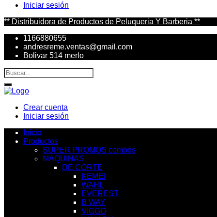
Iniciar sesión
** Distribuidora de Productos de Peluqueria Y Barberia **
1166880655
andresreme.ventas@gmail.com
Bolivar 514 merlo
Crear cuenta
Iniciar sesión
Inicio
Productos
SUPER PROMOS combos
MAQUINAS
DE CORTE
KEMEI
WAHL
EVEREST
B WAY
VIGGO