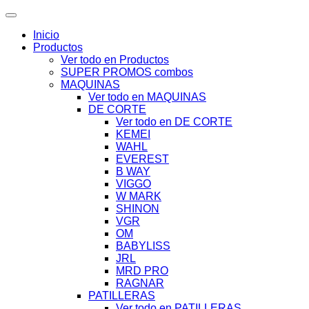
Inicio
Productos
Ver todo en Productos
SUPER PROMOS combos
MAQUINAS
Ver todo en MAQUINAS
DE CORTE
Ver todo en DE CORTE
KEMEI
WAHL
EVEREST
B WAY
VIGGO
W MARK
SHINON
VGR
OM
BABYLISS
JRL
MRD PRO
RAGNAR
PATILLERAS
Ver todo en PATILLERAS