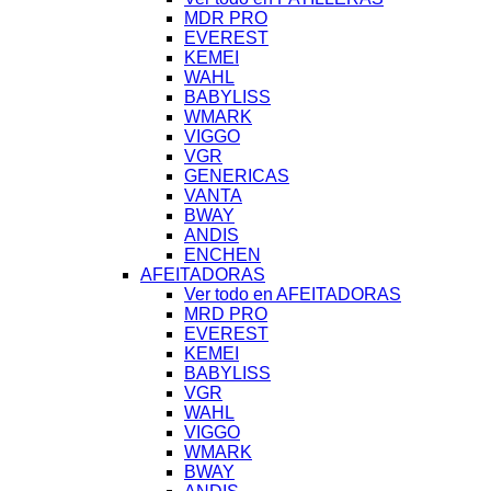
MDR PRO
EVEREST
KEMEI
WAHL
BABYLISS
WMARK
VIGGO
VGR
GENERICAS
VANTA
BWAY
ANDIS
ENCHEN
AFEITADORAS
Ver todo en AFEITADORAS
MRD PRO
EVEREST
KEMEI
BABYLISS
VGR
WAHL
VIGGO
WMARK
BWAY